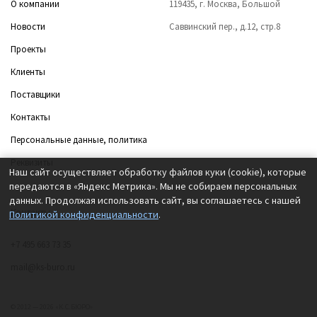
О компании
119435, г. Москва, Большой
Новости
Саввинский пер., д.12, стр.8
Проекты
Клиенты
Поставщики
Контакты
Персональные данные, политика
Реквизиты
Наш сайт осуществляет обработку файлов куки (cookie), которые
передаются в «Яндекс Метрика». Мы не собираем персональных
данных. Продолжая использовать сайт, вы соглашаетесь с нашей
Контакты
Политикой конфиденциальности
.
+7 495 663 73 35
mail@ks-buro.ru
© 2012 — 2026 «К.С.БЮРО»