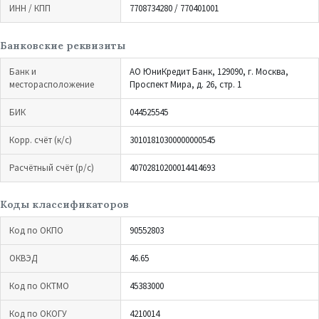
ИНН / КПП
7708734280 / 770401001
Банковские реквизиты
Банк и
АО ЮниКредит Банк, 129090, г. Москва,
месторасположение
Проспект Мира, д. 26, стр. 1
БИК
044525545
Корр. счёт (к/с)
30101810300000000545
Расчётный счёт (р/с)
40702810200014414693
Коды классификаторов
Код по ОКПО
90552803
ОКВЭД
46.65
Код по ОКТМО
45383000
Код по ОКОГУ
4210014