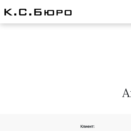
А
Клиент: