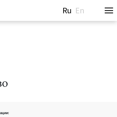
Ru
En
во
ации: