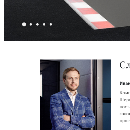
Сл
Иван
Комп
Шере
пост
сало
прое