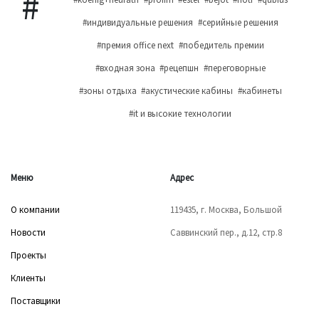
#индивидуальные решения
#серийные решения
#премия office next
#победитель премии
#входная зона
#рецепшн
#переговорные
#зоны отдыха
#акустические кабины
#кабинеты
#it и высокие технологии
Меню
Адрес
О компании
119435, г. Москва, Большой
Новости
Саввинский пер., д.12, стр.8
Проекты
Клиенты
Поставщики