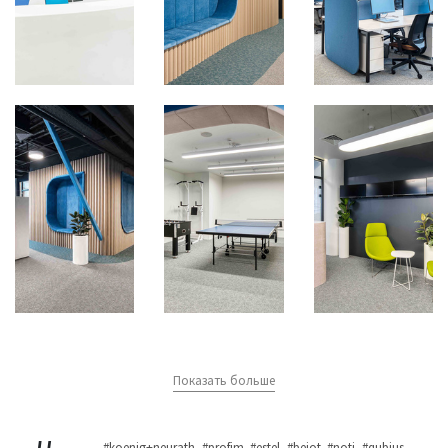
Показать больше
#koenig+neurath
#profim
#estel
#bejot
#noti
#qubius