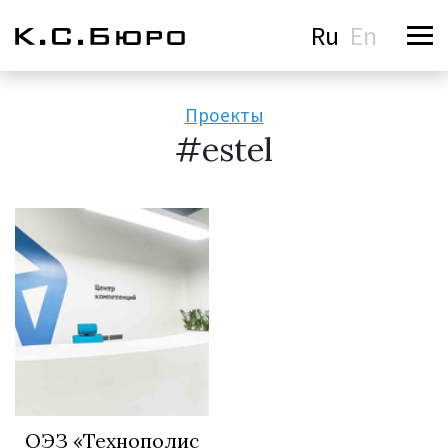
Ru
En
Проекты
#estel
ОЭЗ «Технополис