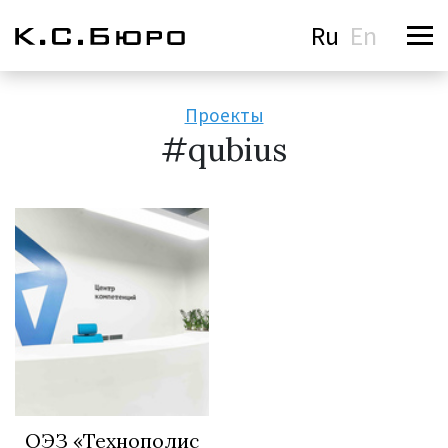
Ru
En
Проекты
#qubius
ОЭЗ «Технополис