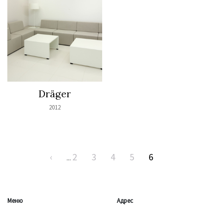
Dräger
2012
‹
2
3
4
5
6
...
Меню
Адрес