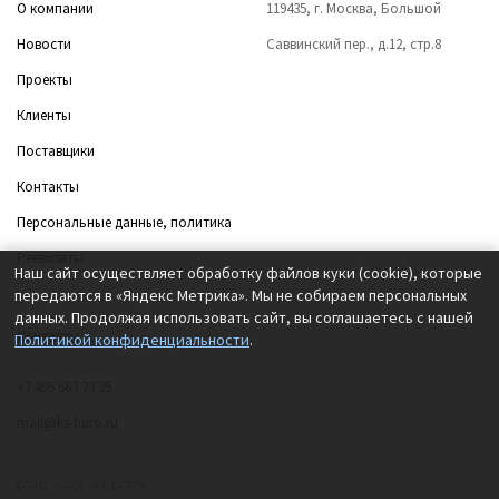
О компании
119435, г. Москва, Большой
Новости
Саввинский пер., д.12, стр.8
Проекты
Клиенты
Поставщики
Контакты
Персональные данные, политика
Реквизиты
Наш сайт осуществляет обработку файлов куки (cookie), которые
передаются в «Яндекс Метрика». Мы не собираем персональных
данных. Продолжая использовать сайт, вы соглашаетесь с нашей
Контакты
Политикой конфиденциальности
.
+7 495 663 73 35
mail@ks-buro.ru
© 2012 — 2026 «К.С.БЮРО»