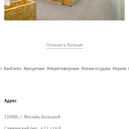
Показать больше
i
#antares
#рецепшн
#переговорные
#зоны отдыха
#кухня
Адрес
119435, г. Москва, Большой
Саввинский пер., д.12, стр.8