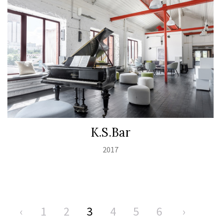
K.S.Bar
2017
‹
1
2
3
4
5
6
›