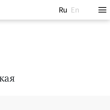
Ru
En
кая