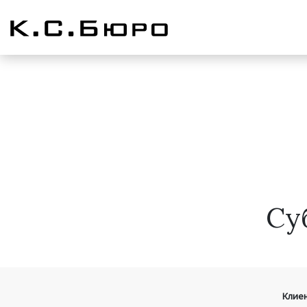
Су
Клиен