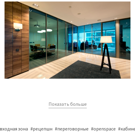
Показать больше
входная зона
#рецепшн
#переговорные
#openspace
#кабин