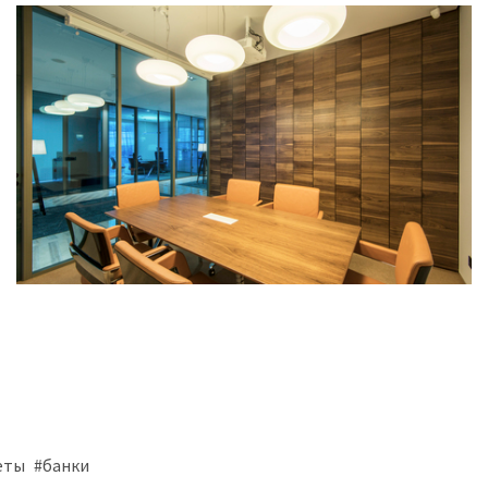
еты
#банки