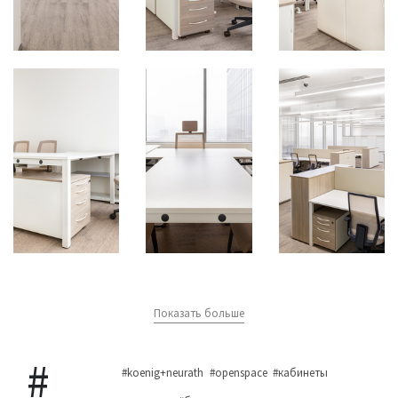
Показать больше
#koenig+neurath
#openspace
#кабинеты