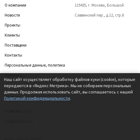
О компании
119435, г. Москва, Большой
Новости
Саввинский пер., д.12, стр.8
Проекты
Клиенты
Поставщики
Контакты
Персональные данные, политика
Реквизиты
Наш сайт осуществляет обработку файлов куки (cookie), которые
передаются в «Яндекс Метрика». Мы не собираем персональных
данных. Продолжая использовать сайт, вы соглашаетесь с нашей
Контакты
Политикой конфиденциальности
.
+7 495 663 73 35
mail@ks-buro.ru
© 2012 — 2026 «К.С.БЮРО»