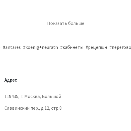
Показать больше
o
#antares
#koenig+neurath
#кабинеты
#рецепшн
#перегов
Адрес
119435, г. Москва, Большой
Саввинский пер., д.12, стр.8