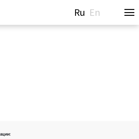
Ru
En
ации: