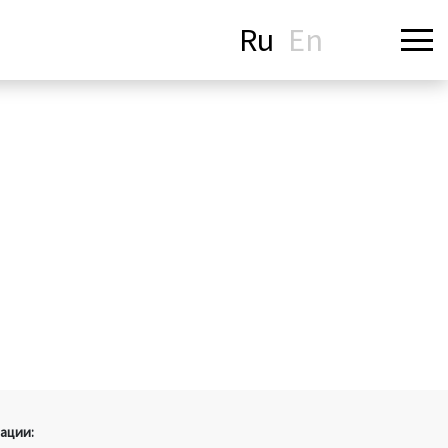
Ru
En
ации: