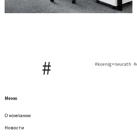
#koenig+neurath
#
Меню
О компании
Новости