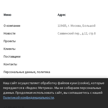
Меню
Адрес
О компании
119435, г. Москва, Большой
Новости
Саввинский пер., д.12, стр.8
Проекты
Клиенты
Поставщики
Контакты
Персональные данные, политика
Реквизиты
Наш сайт осуществляет обработку файлов куки (cookie), которые
передаются в «Яндекс Метрика». Мы не собираем персональных
данных. Продолжая использовать сайт, вы соглашаетесь с нашей
Контакты
Политикой конфиденциальности
.
+7 495 663 73 35