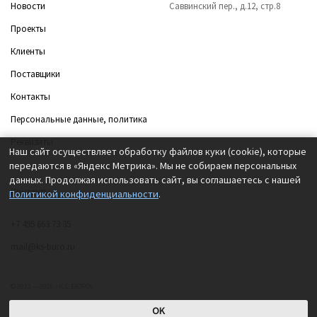
Новости
Саввинский пер., д.12, стр.8
Проекты
Клиенты
Поставщики
Контакты
Персональные данные, политика
Реквизиты
Наш сайт осуществляет обработку файлов куки (cookie), которые
передаются в «Яндекс Метрика». Мы не собираем персональных
данных. Продолжая использовать сайт, вы соглашаетесь с нашей
Контакты
Политикой конфиденциальности
.
+7 495 663 73 35
mail@ks-buro.ru
© 2012 — 2026 «К.С.БЮРО»
OK