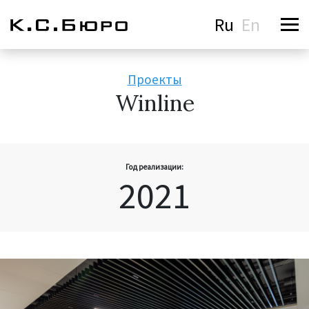
Ru
En
Проекты
Winline
Год реализации:
2021