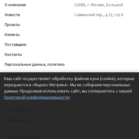
О компании
119435, г. Москва, Большой
Новости
Саввинский пер., д.12, стр.8
Проекты
Клиенты
Поставщики
Контакты
Персональные данные, политика
Реквизиты
Наш сайт осуществляет обработку файлов куки (cookie), которые
передаются в «Яндекс Метрика». Мы не собираем персональных
данных. Продолжая использовать сайт, вы соглашаетесь с нашей
Контакты
Политикой конфиденциальности
.
+7 495 663 73 35
mail@ks-buro.ru
© 2012 — 2026 «К.С.БЮРО»