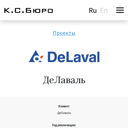
Ru
En
Проекты
ДеЛаваль
Клиент:
ДеЛаваль
Год реализации: