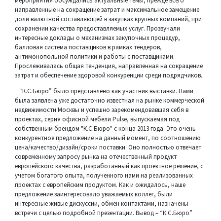
мероприятия обсуждались актуальные темы, прежде всего
направленные на сокращение затрат и максимальное замещение
доли валютной составляющей в закупках крупных компаний, при
сохранении качества предоставляемых услуг. Прозвучали
интересные доклады о механизмах закупочных процедур,
балловая система поставщиков в рамках тендеров,
антимонопольной политики и работы с поставщиками.
Прослеживалась общая тенденция, направленная на сокращение
затрат и обеспечение здоровой конкуренции среди подрядчиков.
“К.С.Бюро” было представлено как участник выставки. Нами
была заявлена уже достаточно известная на рынке коммерческой
недвижимости Москвы и успешно зарекомендовавшая себя в
проектах, серия офисной мебели Pulse, выпускаемая под
собственным брендом "К.С.Бюро" с конца 2013 года. Это очень
конкурентное предложение на данный момент, по соотношению
цена/качество/дизайн/сроки поставки. Оно полностью отвечает
современному запросу рынка на отечественный продукт
европейского качества, разработанный как проектное решение, с
учетом богатого опыта, полученного нами на реализованных
проектах с европейским продуктом. Как и ожидалось, наше
предложение заинтересовало уважаемых коллег, были
интересные живые дискуссии, обмен контактами, назначены
встречи с целью подробной презентации. Вывод – “К.С.Бюро”