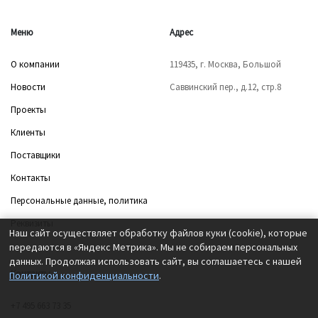
Меню
Адрес
О компании
119435, г. Москва, Большой
Новости
Саввинский пер., д.12, стр.8
Проекты
Клиенты
Поставщики
Контакты
Персональные данные, политика
Реквизиты
Наш сайт осуществляет обработку файлов куки (cookie), которые
передаются в «Яндекс Метрика». Мы не собираем персональных
данных. Продолжая использовать сайт, вы соглашаетесь с нашей
Контакты
Политикой конфиденциальности
.
+7 495 663 73 35