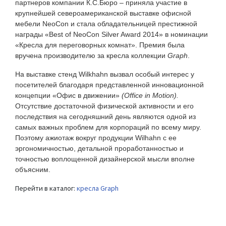
партнеров компании К.С.Бюро – приняла участие в
крупнейшей североамериканской выставке офисной
мебели
NeoCon
и стала обладательницей престижной
награды «
Best
of
NeoCon
Silver
Award
2014» в номинации
«Кресла для переговорных комнат». Премия была
вручена производителю за кресла коллекции
Graph
.
На выставке стенд
Wilkhahn
вызвал особый интерес у
посетителей благодаря представленной инновационной
концепции «Офис в движении»
(
Office
in
Motion
).
Отсутствие достаточной физической активности и его
последствия на сегодняшний день являются одной из
самых важных проблем для корпораций по всему миру.
Поэтому ажиотаж вокруг продукции
Wilhahn
с ее
эргономичностью, детальной проработанностью и
точностью воплощенной дизайнерской мысли вполне
объясним.
Перейти в каталог:
кресла Graph