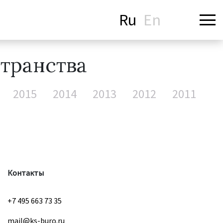
Ru
En
транства
2015
2014
2013
2012
2011
Контакты
+7 495 663 73 35
mail@ks-buro.ru