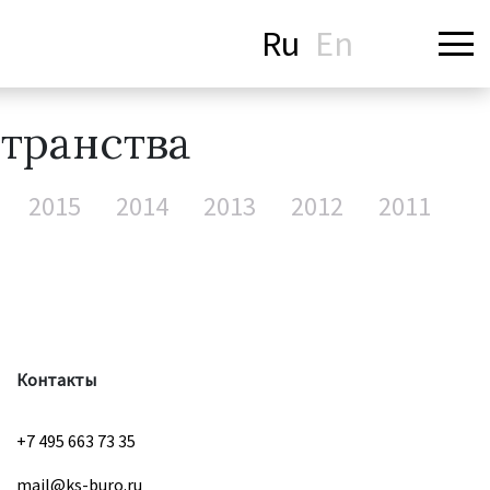
Ru
En
транства
2015
2014
2013
2012
2011
Контакты
+7 495 663 73 35
mail@ks-buro.ru