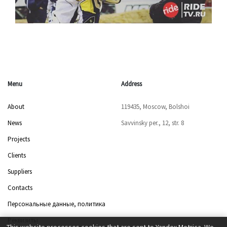
Menu
Address
About
119435, Moscow, Bolshoi
News
Savvinsky per., 12, str. 8
Projects
Clients
Suppliers
Contacts
Персональные данные, политика
Реквизиты
This website processes cookies that are sent to Yandex.Metrica. We