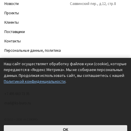
Новости
Саввинский пер., д.12, стр.8
Проекты
Клиенты
Поставщики
Контакты
Персональные данные, политика
Реквизиты
Наш сайт осуществляет обработку файлов куки (cookie), которые
передаются в «Яндекс Метрика». Мы не собираем персональных
данных. Продолжая использовать сайт, вы соглашаетесь с нашей
Контакты
Политикой конфиденциальности
.
+7 495 663 73 35
mail@ks-buro.ru
© 2012 — 2026 «К.С.БЮРО»
OK