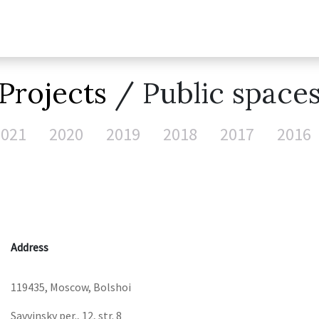
Projects
/ Public space
2021
2020
2019
2018
2017
2016
Address
119435, Moscow, Bolshoi
Savvinsky per., 12, str. 8