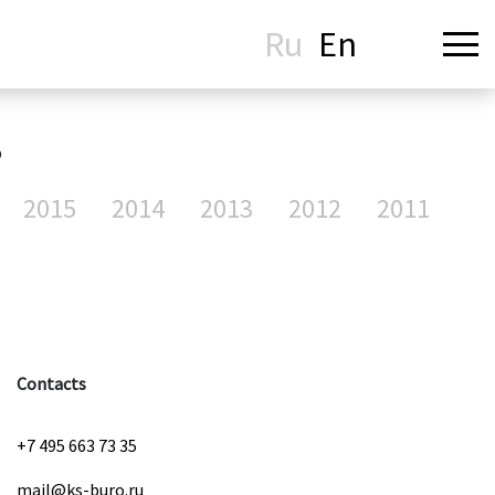
Ru
En
s
2015
2014
2013
2012
2011
Contacts
+7 495 663 73 35
mail@ks-buro.ru